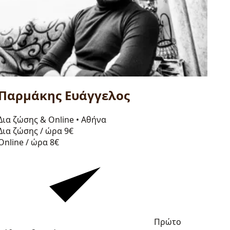
Παρμάκης Ευάγγελος
Δια ζώσης & Online
•
Αθήνα
Δια ζώσης / ώρα
9€
Online / ώρα
8€
Πρώτο