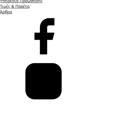
Υπηρεσία Προώθησης
Τιμές & Πακέτα
Άρθρα