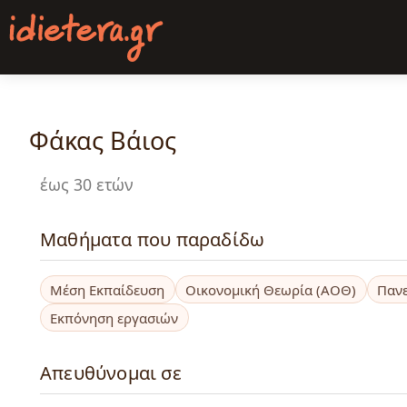
Παράκαμψη
προς
το
κυρίως
περιεχόμενο
Φάκας Βάιος
έως 30 ετών
Μαθήματα που παραδίδω
Μέση Εκπαίδευση
Οικονομική Θεωρία (ΑΟΘ)
Παν
Εκπόνηση εργασιών
Απευθύνομαι σε