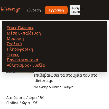
Παράκαμψη
προς
Άνοιγμα
Σύνδεση
Εγγραφή
μενού
το
κυρίως
περιεχόμενο
Ξένες Γλώσσες
Καπνάκης Κωνσταντίνος
Μέση Εκπαίδευση
Μουσική
Σχολικά
Πληροφορική
Καπνάκης Κωνσταντίνος
Τέχνες
Πανεπιστημιακά
5.0
(23)
Επικυρωμένος
Αθλητισμός / Ευεξία
Επικυρωμένος καθηγητής. Έχει
επιβεβαιώσει τα στοιχεία του στο
idietera.gr.
Δια ζώσης & Online
•
Αθήνα
Δια ζώσης / ώρα
15€
Online / ώρα
15€