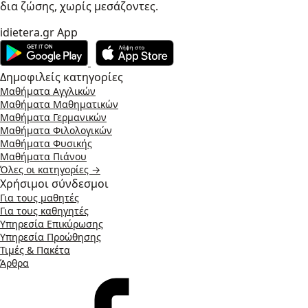
δια ζώσης, χωρίς μεσάζοντες.
idietera.gr App
Δημοφιλείς κατηγορίες
Μαθήματα Αγγλικών
Μαθήματα Μαθηματικών
Μαθήματα Γερμανικών
Μαθήματα Φιλολογικών
Μαθήματα Φυσικής
Μαθήματα Πιάνου
Όλες οι κατηγορίες →
Χρήσιμοι σύνδεσμοι
Για τους μαθητές
Για τους καθηγητές
Υπηρεσία Επικύρωσης
Υπηρεσία Προώθησης
Τιμές & Πακέτα
Άρθρα