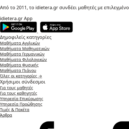
Από το 2011, το idietera.gr συνδέει μαθητές με επιλεγμέν
idietera.gr App
Δημοφιλείς κατηγορίες
Μαθήματα Αγγλικών
Μαθήματα Μαθηματικών
Μαθήματα Γερμανικών
Μαθήματα Φιλολογικών
Μαθήματα Φυσικής
Μαθήματα Πιάνου
Όλες οι κατηγορίες →
Χρήσιμοι σύνδεσμοι
Για τους μαθητές
Για τους καθηγητές
Υπηρεσία Επικύρωσης
Υπηρεσία Προώθησης
Τιμές & Πακέτα
Άρθρα