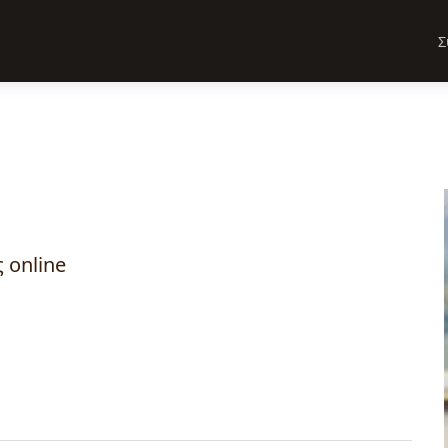
Σ
 online