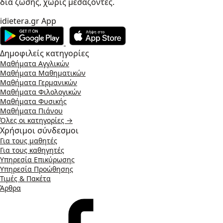
δια ζώσης, χωρίς μεσάζοντες.
idietera.gr App
Δημοφιλείς κατηγορίες
Μαθήματα Αγγλικών
Μαθήματα Μαθηματικών
Μαθήματα Γερμανικών
Μαθήματα Φιλολογικών
Μαθήματα Φυσικής
Μαθήματα Πιάνου
Όλες οι κατηγορίες →
Χρήσιμοι σύνδεσμοι
Για τους μαθητές
Για τους καθηγητές
Υπηρεσία Επικύρωσης
Υπηρεσία Προώθησης
Τιμές & Πακέτα
Άρθρα