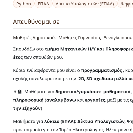
Python
ΕΠΑΛ
Δίκτυα Υπολογιστών (ΕΠΑΛ)
Ψηφι
Απευθύνομαι σε
Μαθητές Δημοτικού
Μαθητές Γυμνασίου
Ξενόγλωσσου
Σπουδάζω στο
τμήμα Μηχανικών Η/Υ και Πληροφορικ
έτος
των σπουδών μου.
Κύρια ενδιαφέροντα μου είναι ο
προγραμματισμός
, κυρ
σχολής ασχολούμαι και με την
2D, 3D σχεδίαση αλλά κα
👩‍🏫 Μαθήματα για
δημοτικό/γυμνάσιο:
μαθηματικά,
πληροφορική
(
αναλαμβάνω
και
εργασίες
, μαζί με τις
την εξηγούν
)
Μαθήματα για
λύκειο (ΕΠΑΛ): Δίκτυα Υπολογιστών, 
προετοιμασία για τον Τομέα Ηλεκτρολογίας, Ηλεκτρονική