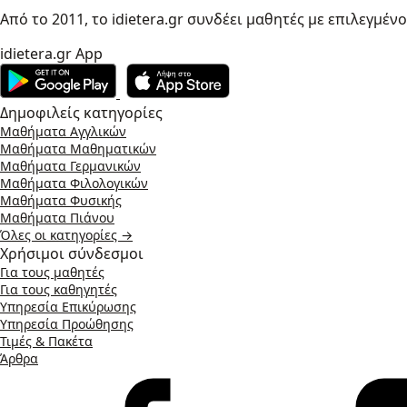
Από το 2011, το idietera.gr συνδέει μαθητές με επιλεγμέν
idietera.gr App
Δημοφιλείς κατηγορίες
Μαθήματα Αγγλικών
Μαθήματα Μαθηματικών
Μαθήματα Γερμανικών
Μαθήματα Φιλολογικών
Μαθήματα Φυσικής
Μαθήματα Πιάνου
Όλες οι κατηγορίες →
Χρήσιμοι σύνδεσμοι
Για τους μαθητές
Για τους καθηγητές
Υπηρεσία Επικύρωσης
Υπηρεσία Προώθησης
Τιμές & Πακέτα
Άρθρα