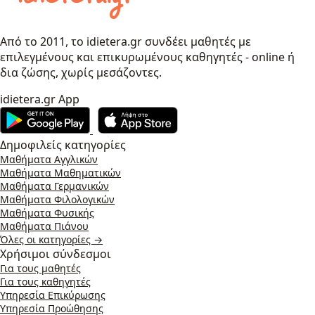
Από το 2011, το idietera.gr συνδέει μαθητές με
επιλεγμένους και επικυρωμένους καθηγητές - online ή
δια ζώσης, χωρίς μεσάζοντες.
idietera.gr App
Δημοφιλείς κατηγορίες
Μαθήματα Αγγλικών
Μαθήματα Μαθηματικών
Μαθήματα Γερμανικών
Μαθήματα Φιλολογικών
Μαθήματα Φυσικής
Μαθήματα Πιάνου
Όλες οι κατηγορίες →
Χρήσιμοι σύνδεσμοι
Για τους μαθητές
Για τους καθηγητές
Υπηρεσία Επικύρωσης
Υπηρεσία Προώθησης