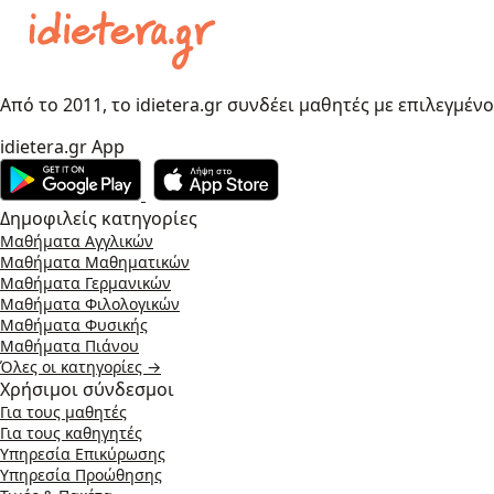
Από το 2011, το idietera.gr συνδέει μαθητές με επιλεγμέν
idietera.gr App
Δημοφιλείς κατηγορίες
Μαθήματα Αγγλικών
Μαθήματα Μαθηματικών
Μαθήματα Γερμανικών
Μαθήματα Φιλολογικών
Μαθήματα Φυσικής
Μαθήματα Πιάνου
Όλες οι κατηγορίες →
Χρήσιμοι σύνδεσμοι
Για τους μαθητές
Για τους καθηγητές
Υπηρεσία Επικύρωσης
Υπηρεσία Προώθησης