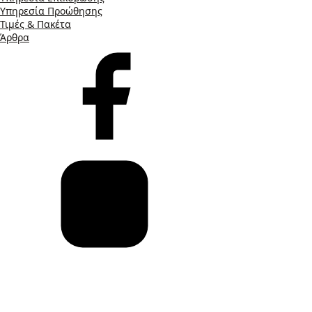
Υπηρεσία Προώθησης
Τιμές & Πακέτα
Άρθρα