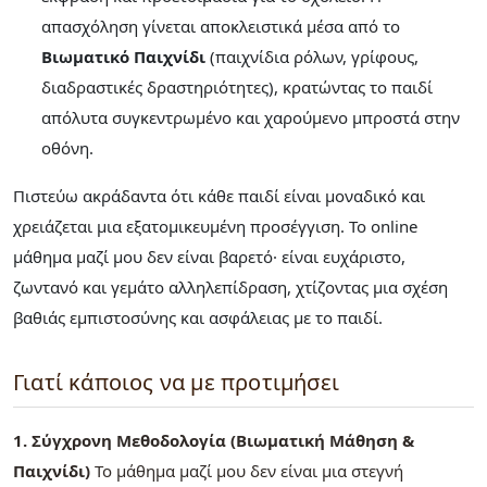
απασχόληση γίνεται αποκλειστικά μέσα από το
Βιωματικό Παιχνίδι
(παιχνίδια ρόλων, γρίφους,
διαδραστικές δραστηριότητες), κρατώντας το παιδί
απόλυτα συγκεντρωμένο και χαρούμενο μπροστά στην
οθόνη.
Πιστεύω ακράδαντα ότι κάθε παιδί είναι μοναδικό και
χρειάζεται μια εξατομικευμένη προσέγγιση. Το online
μάθημα μαζί μου δεν είναι βαρετό· είναι ευχάριστο,
ζωντανό και γεμάτο αλληλεπίδραση, χτίζοντας μια σχέση
βαθιάς εμπιστοσύνης και ασφάλειας με το παιδί.
Γιατί κάποιος να με προτιμήσει
1. Σύγχρονη Μεθοδολογία (Βιωματική Μάθηση &
Παιχνίδι)
Το μάθημα μαζί μου δεν είναι μια στεγνή