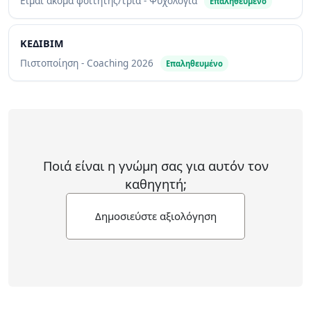
Είμαι ακόμα φοιτητής/τρια - Ψυχολογία
Επαληθευμένο
ΚΕΔΙΒΙΜ
Πιστοποίηση - Coaching
2026
Επαληθευμένο
Ποιά είναι η γνώμη σας για αυτόν τον
καθηγητή;
Δημοσιεύστε αξιολόγηση