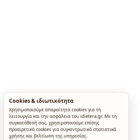
Cookies & ιδιωτικότητα
Χρησιμοποιούμε απαραίτητα cookies για τη
λειτουργία και την ασφάλεια του idietera.gr. Με τη
συγκατάθεσή σας, χρησιμοποιούμε επίσης
προαιρετικά cookies για συγκεντρωτικά στατιστικά
χρήσης και βελτίωση της υπηρεσίας.