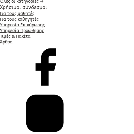
Όλες οι κατηγορίες →
Χρήσιμοι σύνδεσμοι
Για τους μαθητές
Για τους καθηγητές
Υπηρεσία Επικύρωσης
Υπηρεσία Προώθησης
Τιμές & Πακέτα
Άρθρα