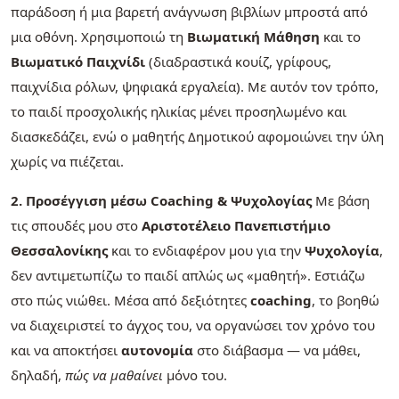
παράδοση ή μια βαρετή ανάγνωση βιβλίων μπροστά από
μια οθόνη. Χρησιμοποιώ τη
Βιωματική Μάθηση
και το
Βιωματικό Παιχνίδι
(διαδραστικά κουίζ, γρίφους,
παιχνίδια ρόλων, ψηφιακά εργαλεία). Με αυτόν τον τρόπο,
το παιδί προσχολικής ηλικίας μένει προσηλωμένο και
διασκεδάζει, ενώ ο μαθητής Δημοτικού αφομοιώνει την ύλη
χωρίς να πιέζεται.
2. Προσέγγιση μέσω Coaching & Ψυχολογίας
Με βάση
τις σπουδές μου στο
Αριστοτέλειο Πανεπιστήμιο
Θεσσαλονίκης
και το ενδιαφέρον μου για την
Ψυχολογία
,
δεν αντιμετωπίζω το παιδί απλώς ως «μαθητή». Εστιάζω
στο πώς νιώθει. Μέσα από δεξιότητες
coaching
, το βοηθώ
να διαχειριστεί το άγχος του, να οργανώσει τον χρόνο του
και να αποκτήσει
αυτονομία
στο διάβασμα — να μάθει,
δηλαδή,
πώς να μαθαίνει
μόνο του.