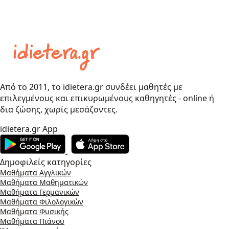
Από το 2011, το idietera.gr συνδέει μαθητές με
επιλεγμένους και επικυρωμένους καθηγητές - online ή
δια ζώσης, χωρίς μεσάζοντες.
idietera.gr App
Δημοφιλείς κατηγορίες
Μαθήματα Αγγλικών
Μαθήματα Μαθηματικών
Μαθήματα Γερμανικών
Μαθήματα Φιλολογικών
Μαθήματα Φυσικής
Μαθήματα Πιάνου