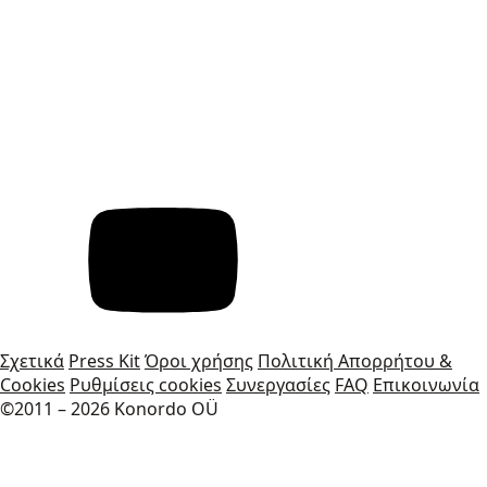
Σχετικά
Press Kit
Όροι χρήσης
Πολιτική Απορρήτου &
Cookies
Ρυθμίσεις cookies
Συνεργασίες
FAQ
Επικοινωνία
©2011 – 2026 Konordo OÜ