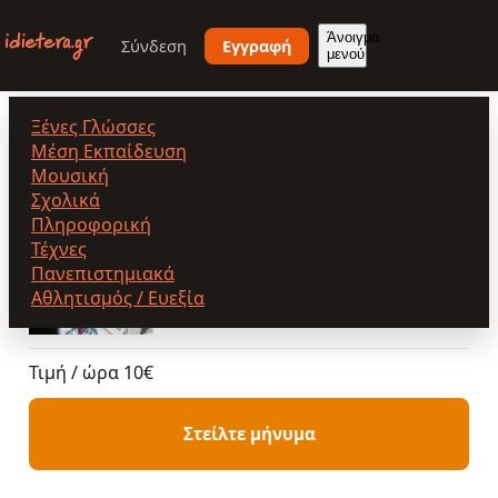
Παράκαμψη
προς
Άνοιγμα
Σύνδεση
Εγγραφή
μενού
το
κυρίως
περιεχόμενο
Ξένες Γλώσσες
Δαούτη Σοφία
Μέση Εκπαίδευση
Μουσική
Σχολικά
Πληροφορική
Δαούτη Σοφία
Τέχνες
Online
Πανεπιστημιακά
Αθλητισμός / Ευεξία
Τιμή / ώρα
10€
Στείλτε μήνυμα