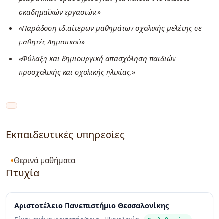
ακαδημαϊκών εργασιών.»
«Παράδοση ιδιαίτερων μαθημάτων σχολικής μελέτης σε
μαθητές Δημοτικού»
«Φύλαξη και δημιουργική απασχόληση παιδιών
προσχολικής και σχολικής ηλικίας.»
Εκπαιδευτικές υπηρεσίες
Θερινά μαθήματα
Πτυχία
Αριστοτέλειο Πανεπιστήμιο Θεσσαλονίκης