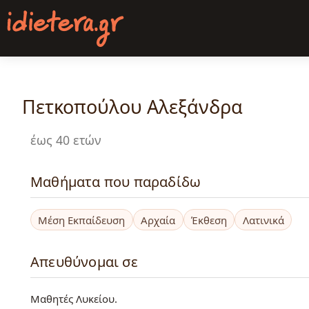
Παράκαμψη
προς
το
κυρίως
περιεχόμενο
Πετκοπούλου Αλεξάνδρα
έως 40 ετών
Μαθήματα που παραδίδω
Μέση Εκπαίδευση
Αρχαία
Έκθεση
Λατινικά
Απευθύνομαι σε
Μαθητές Λυκείου