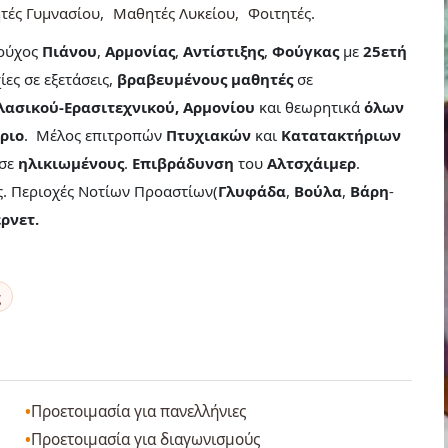
τές Γυμνασίου
Μαθητές Λυκείου
Φοιτητές
ιούχος
Πιάνου
,
Αρμονίας
,
Αντίστιξης
,
Φούγκας
με
25ετή
ίες σε εξετάσεις,
βραβευμένους μαθητές
σε
λασικού-Ερασιτεχνικού, Αρμονίου
και θεωρητικά
όλων
ριο
. Μέλος επιτροπών
Πτυχιακών
και
Κατατακτήριων
 σε
ηλικιωμένους
.
Επιβράδυνση
του
Αλτσχάιμερ
.
ς. Περιοχές Νοτίων Προαστίων(
Γλυφάδα
,
Βούλα
,
Βάρη
-
ρνετ.
ς
Προετοιμασία για πανελλήνιες
Προετοιμασία για διαγωνισμούς