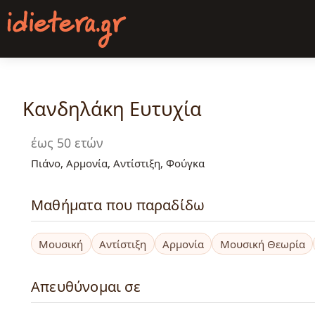
Παράκαμψη
προς
το
κυρίως
περιεχόμενο
Κανδηλάκη Ευτυχία
έως 50 ετών
Πιάνο, Αρμονία, Αντίστιξη, Φούγκα
Μαθήματα που παραδίδω
Μουσική
Αντίστιξη
Αρμονία
Μουσική Θεωρία
Απευθύνομαι σε