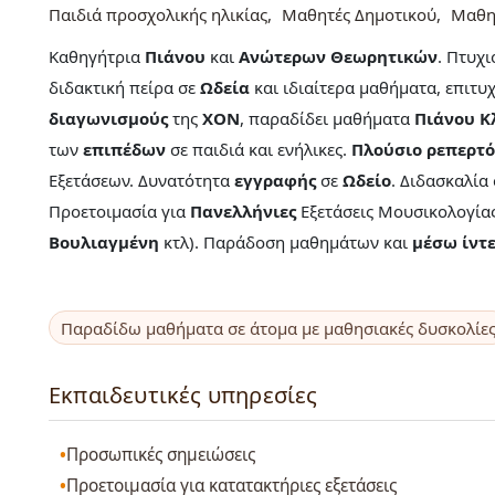
Παιδιά προσχολικής ηλικίας
Μαθητές Δημοτικού
Μαθη
Καθηγήτρια
Πιάνου
και
Ανώτερων Θεωρητικών
. Πτυχ
διδακτική πείρα σε
Ωδεία
και ιδιαίτερα μαθήματα, επιτυχ
διαγωνισμούς
της
ΧΟΝ
, παραδίδει μαθήματα
Πιάνου Κ
των
επιπέδων
σε παιδιά και ενήλικες.
Πλούσιο ρεπερτό
Εξετάσεων. Δυνατότητα
εγγραφής
σε
Ωδείο
. Διδασκαλία
Προετοιμασία για
Πανελλήνιες
Εξετάσεις Μουσικολογία
Βουλιαγμένη
κτλ). Παράδοση μαθημάτων και
μέσω ίντε
Παραδίδω μαθήματα σε άτομα με μαθησιακές δυσκολίε
Εκπαιδευτικές υπηρεσίες
Προσωπικές σημειώσεις
Προετοιμασία για κατατακτήριες εξετάσεις