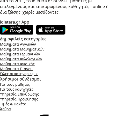
Από το 2011, το idietera.gr συνδέει μαθητές με
επιλεγμένους και επικυρωμένους καθηγητές - online ή
δια ζώσης, χωρίς μεσάζοντες.
idietera.gr App
Δημοφιλείς κατηγορίες
Μαθήματα Αγγλικών
Μαθήματα Μαθηματικών
Μαθήματα Γερμανικών
Μαθήματα Φιλολογικών
Μαθήματα Φυσικής
Μαθήματα Πιάνου
Όλες οι κατηγορίες →
Χρήσιμοι σύνδεσμοι
Για τους μαθητές
Για τους καθηγητές
Υπηρεσία Επικύρωσης
Υπηρεσία Προώθησης
Τιμές & Πακέτα
Άρθρα