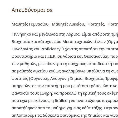
Απευθύνομαι σε
Μαθητές Γυμνασίου
Μαθητές Λυκείου
Φοιτητές
Φοιτ
Γεννήθηκα και μεγάλωσα στη Λάρισα. Είμαι απόφοιτη τμ
Βιοχημεία και κάτοχος δύο Μεταπτυχιακών τίτλων (Οργα
Οινολογίας και Proficiency. Έχοντας αποκτήσει την πιστ
φροντιστήρια και Ι.Ι.Ε.Κ. σε Λάρισα και Θεσσαλονίκη, 
των μαθητών, με επίκεντρο τη σύγχρονη εκπαιδευτική το
σε μαθητές Λυκείου καθως αναλαμβάνω υπεύθυνα τη σωστ
φοιτητές (Οργανική, Ανόργανη Χημεία, Βιοχημεία, Τρόφιμα
υπηρετώντας την επιστήμη μου με τέτοιο τρόπο, ώστε ν
φαντασία τους ζωηρή, να προκαλώ τη κριτική τους σκέψη
που έχω με εκείνους, η διάθεση να αναπτύξουμε ισχυρού
αποκτήθηκαν από το μάθημα χημείας κάθε τάξης. Περισσ
απλοποιούμε τα δύσκολα φαινόμενα της Χημείας και γίνο