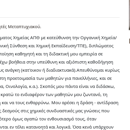
ητές Μεταπτυχιακού
ήματος Χημείας ΑΠΘ με κατεύθυνση την Οργανική Χημεία/
νική Σύνθεση και Χημική Εκπαίδευση/ΤΠΕ), διπλώματος
οποίηση καθηγητή και τη διδακτική μου εμπειρία σε
παρέχω βοήθεια στην υπεύθυνη και αξιόπιστη καθοδήγηση
υς ανάγκη (κατ'οικον ή διαδιακτυακά).Απευθύνομαι κυρίως
η προετοιμασία των μαθητών για πανελλήνιες, και σε
, Οινολογία, κ.α.). Σκοπός μου πάντα είναι να διδάσκω,
α κρατώ το ενδιαφέρον των μαθητών μου ζωντανό, τη
 και να τους ενθαρρύνω. Μου αρέσει η δράση - αντίδραση
ς δεσμούς στις χημικές συνδυαστικές μας γνώσεις που
ότερο όμως αγαπώ τον ενθουσιασμό τους, όταν
νται εν τέλει κατανοητά και λογικά. Όσα κενά υπάρχουν