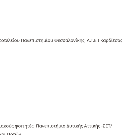
οτελείου Πανεπιστημίου Θεσσαλονίκης, Α.Τ.Ε.Ι Καρδίτσας
ακούς φοιτητές: Πανεπιστήμιο Δυτικής Αττικής -ΣΕΤ/
και Ποτών.