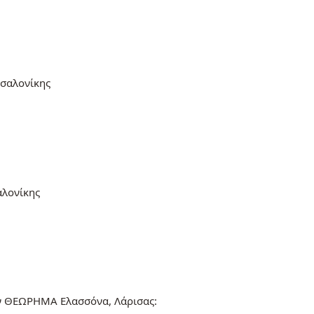
σσαλονίκης
αλονίκης
ν ΘΕΩΡΗΜΑ Ελασσόνα, Λάρισας: