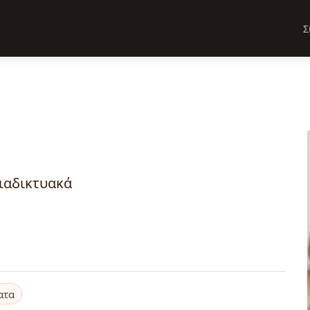
Σ
διαδικτυακά
ατα