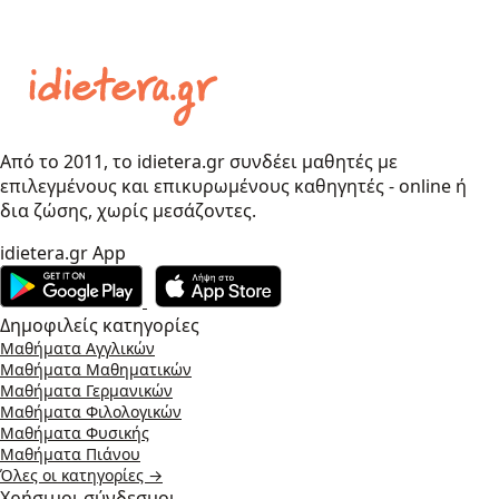
Από το 2011, το idietera.gr συνδέει μαθητές με
επιλεγμένους και επικυρωμένους καθηγητές - online ή
δια ζώσης, χωρίς μεσάζοντες.
idietera.gr App
Δημοφιλείς κατηγορίες
Μαθήματα Αγγλικών
Μαθήματα Μαθηματικών
Μαθήματα Γερμανικών
Μαθήματα Φιλολογικών
Μαθήματα Φυσικής
Μαθήματα Πιάνου
Όλες οι κατηγορίες →
Χρήσιμοι σύνδεσμοι