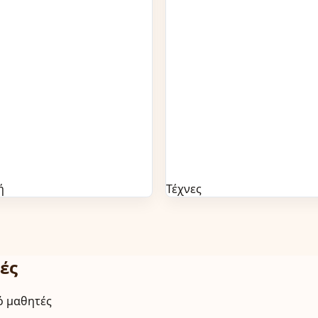
ή
Τέχνες
ές
ό μαθητές