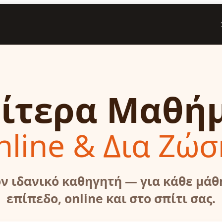
αίτερα Μαθή
nline & Δια Ζώσ
ον ιδανικό καθηγητή — για κάθε μάθ
επίπεδο, online και στο σπίτι σας.