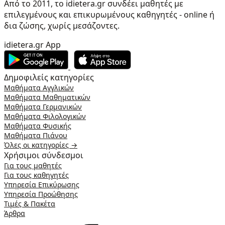
Από το 2011, το idietera.gr συνδέει μαθητές με
επιλεγμένους και επικυρωμένους καθηγητές - online ή
δια ζώσης, χωρίς μεσάζοντες.
idietera.gr App
Δημοφιλείς κατηγορίες
Μαθήματα Αγγλικών
Μαθήματα Μαθηματικών
Μαθήματα Γερμανικών
Μαθήματα Φιλολογικών
Μαθήματα Φυσικής
Μαθήματα Πιάνου
Όλες οι κατηγορίες →
Χρήσιμοι σύνδεσμοι
Για τους μαθητές
Για τους καθηγητές
Υπηρεσία Επικύρωσης
Υπηρεσία Προώθησης
Τιμές & Πακέτα
Άρθρα