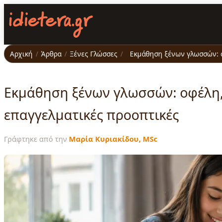
Παράκαμψη
προς
το
κυρίως
περιεχόμενο
Αρχική
/
Άρθρα
/
Ξένες Γλώσσες
/
Εκμάθηση ξένων γλωσσών: ο
Εκμάθηση ξένων γλωσσών: οφέλη, 
επαγγελματικές προοπτικές
Γράφτηκε από την
Μαρία Κυριακίδου, MSc