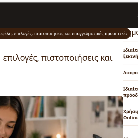
Δημ
φέλη, επιλογές, πιστοποιήσεις και επαγγελματικές προοπτικές
Ιδιαί
επιλογές, πιστοποιήσεις και
ξεκινή
Διαφο
Ιδιαίτ
πρόοδ
Χρήσι
Onlin