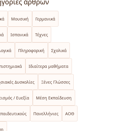
ηγορίες άρθρων
ικά
Μουσική
Γερμανικά
κά
Ισπανικά
Τέχνες
λογικά
Πληροφορική
Σχολικά
πιστημιακά
Ιδιαίτερα μαθήματα
σιακές Δυσκολίες
Ξένες Γλώσσες
ισμός / Ευεξία
Μέση Εκπαίδευση
κπαιδευτικούς
Πανελλήνιες
ΑΟΘ
ση