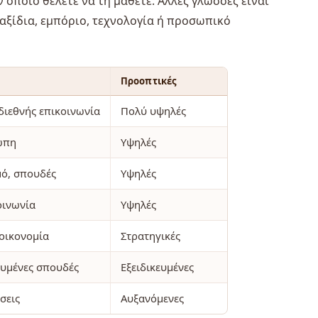
 οποίο θέλετε να τη μάθετε. Άλλες γλώσσες είναι
 ταξίδια, εμπόριο, τεχνολογία ή προσωπικό
Προοπτικές
 διεθνής επικοινωνία
Πολύ υψηλές
ώπη
Υψηλές
μό, σπουδές
Υψηλές
οινωνία
Υψηλές
 οικονομία
Στρατηγικές
κευμένες σπουδές
Εξειδικευμένες
σεις
Αυξανόμενες