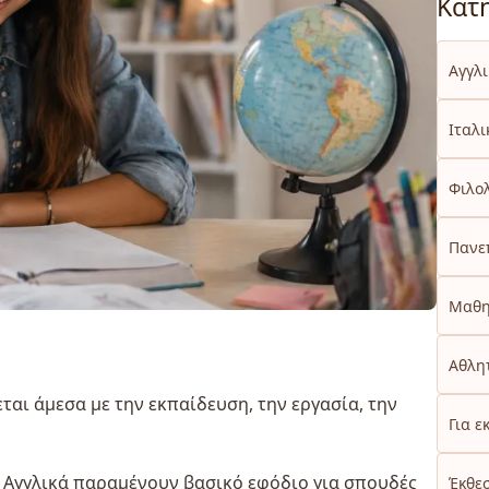
Κατ
Αγγλ
Ιταλι
Φιλο
Πανε
Μαθη
Αθλητ
αι άμεσα με την εκπαίδευση, την εργασία, την
Για ε
α Αγγλικά παραμένουν βασικό εφόδιο για σπουδές
Έκθε