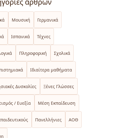
ηγορίες άρθρων
ικά
Μουσική
Γερμανικά
κά
Ισπανικά
Τέχνες
λογικά
Πληροφορική
Σχολικά
πιστημιακά
Ιδιαίτερα μαθήματα
σιακές Δυσκολίες
Ξένες Γλώσσες
ισμός / Ευεξία
Μέση Εκπαίδευση
κπαιδευτικούς
Πανελλήνιες
ΑΟΘ
ση