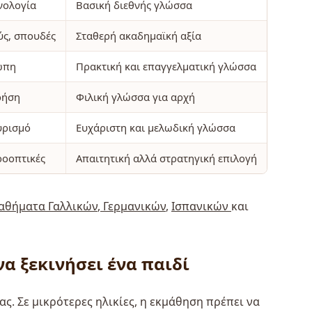
χνολογία
Βασική διεθνής γλώσσα
ύς, σπουδές
Σταθερή ακαδημαϊκή αξία
ώπη
Πρακτική και επαγγελματική γλώσσα
ρήση
Φιλική γλώσσα για αρχή
υρισμό
Ευχάριστη και μελωδική γλώσσα
ροοπτικές
Απαιτητική αλλά στρατηγική επιλογή
αθήματα Γαλλικών
,
Γερμανικών
,
Ισπανικών
και
να ξεκινήσει ένα παιδί
ς. Σε μικρότερες ηλικίες, η εκμάθηση πρέπει να