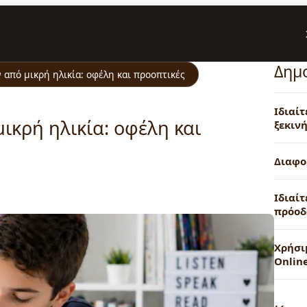
Δημ
από μικρή ηλικία: οφέλη και προοπτικές
Ιδιαί
κρή ηλικία: οφέλη και
ξεκινή
Διαφο
Ιδιαίτ
πρόοδ
Χρήσι
Onlin