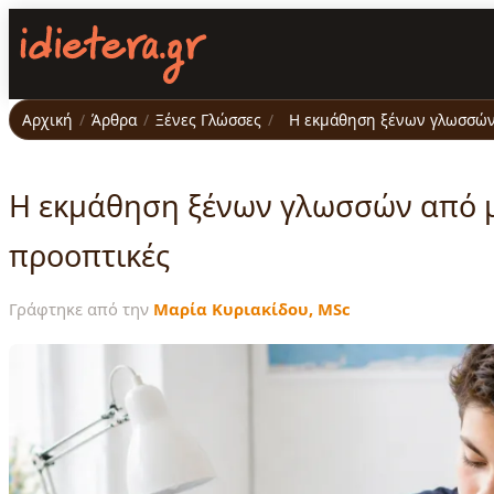
Παράκαμψη
προς
το
κυρίως
περιεχόμενο
Αρχική
/
Άρθρα
/
Ξένες Γλώσσες
/
Η εκμάθηση ξένων γλωσσών 
Η εκμάθηση ξένων γλωσσών από μι
προοπτικές
Γράφτηκε από την
Μαρία Κυριακίδου, MSc