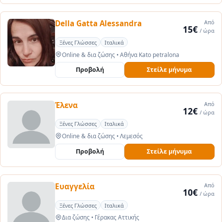
Della Gatta Alessandra
Από
15€
/ ώρα
Ξένες Γλώσσες
Ιταλικά
Online & δια ζώσης
•
Αθήνα Kato petralona
Προβολή
Στείλε μήνυμα
Έλενα
Από
12€
/ ώρα
Ξένες Γλώσσες
Ιταλικά
Online & δια ζώσης
•
Λεμεσός
Προβολή
Στείλε μήνυμα
Ευαγγελία
Από
10€
/ ώρα
Ξένες Γλώσσες
Ιταλικά
Δια ζώσης
•
Γέρακας Αττικής