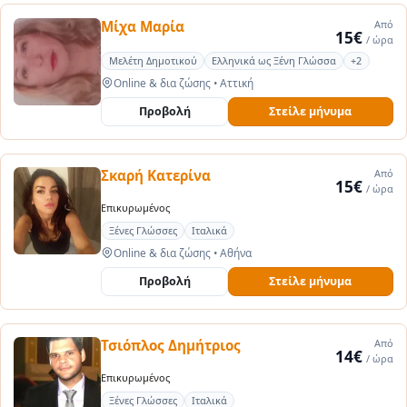
Μίχα Μαρία
Από
15€
/ ώρα
Μελέτη Δημοτικού
Ελληνικά ως Ξένη Γλώσσα
+2
Online & δια ζώσης
•
Αττική
Προβολή
Στείλε μήνυμα
Σκαρή Κατερίνα
Από
15€
/ ώρα
Επικυρωμένος
Ξένες Γλώσσες
Ιταλικά
Online & δια ζώσης
•
Αθήνα
Προβολή
Στείλε μήνυμα
Τσιόπλος Δημήτριος
Από
14€
/ ώρα
Επικυρωμένος
Ξένες Γλώσσες
Ιταλικά