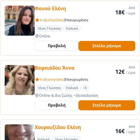
Φανού Ελένη
Από
18€
/ ώρα
4 αξιολογήσεις
Επικυρωμένος
Ξένες Γλώσσες
Ιταλικά
Online
Προβολή
Στείλε μήνυμα
Βαφειάδου Άννα
Από
12€
/ ώρα
6 αξιολογήσεις
Επικυρωμένος
Ξένες Γλώσσες
Ιταλικά
+5
Online & δια ζώσης
•
Θεσσαλονίκη
Προβολή
Στείλε μήνυμα
Χουρουζίδου Ελένη
Από
16€
/ ώρα
Ιταλικά
Ξένες Γλώσσες