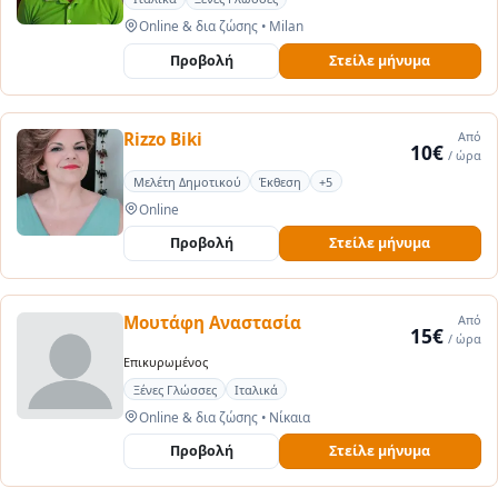
Online & δια ζώσης
•
Milan
Προβολή
Στείλε μήνυμα
Rizzo Βiki
Από
10€
/ ώρα
Μελέτη Δημοτικού
Έκθεση
+5
Online
Προβολή
Στείλε μήνυμα
Μουτάφη Αναστασία
Από
15€
/ ώρα
Επικυρωμένος
Ξένες Γλώσσες
Ιταλικά
Online & δια ζώσης
•
Νίκαια
Προβολή
Στείλε μήνυμα