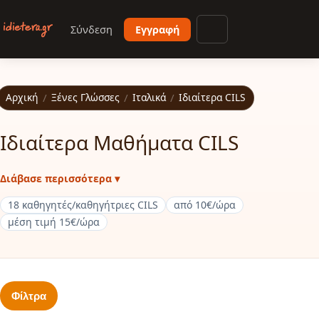
Παράκαμψη προς το κυρίως περιεχόμενο
Σύνδεση
Εγγραφή
Άνοιγμα μενού
Αρχική
/
Ξένες Γλώσσες
/
Ιταλικά
/
Ιδιαίτερα CILS
Ιδιαίτερα Μαθήματα CILS
Διάβασε περισσότερα ▾
18 καθηγητές/καθηγήτριες CILS
από 10€/ώρα
μέση τιμή 15€/ώρα
Φίλτρα