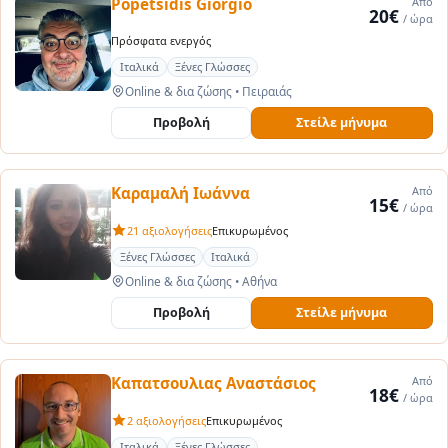
Popetsidis Giorgio
Από
20€
/ ώρα
Πρόσφατα ενεργός
Ιταλικά
Ξένες Γλώσσες
Online & δια ζώσης
•
Πειραιάς
Προβολή
Στείλε μήνυμα
Καραμαλή Ιωάννα
Από
15€
/ ώρα
21 αξιολογήσεις
Επικυρωμένος
Ξένες Γλώσσες
Ιταλικά
Online & δια ζώσης
•
Αθήνα
Προβολή
Στείλε μήνυμα
Καπατσουλιας Αναστάσιος
Από
18€
/ ώρα
2 αξιολογήσεις
Επικυρωμένος
Ιταλικά
Ξένες Γλώσσες