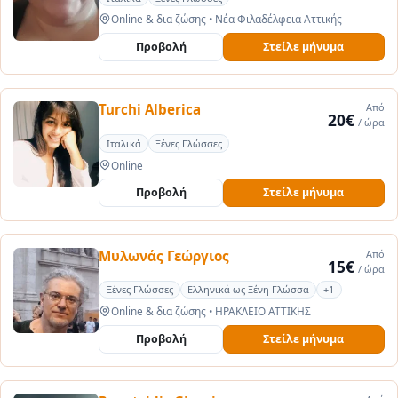
Online & δια ζώσης
•
Νέα Φιλαδέλφεια Αττικής
Προβολή
Στείλε μήνυμα
Turchi Alberica
Από
20€
/ ώρα
Ιταλικά
Ξένες Γλώσσες
Online
Προβολή
Στείλε μήνυμα
Μυλωνάς Γεώργιος
Από
15€
/ ώρα
Ξένες Γλώσσες
Ελληνικά ως Ξένη Γλώσσα
+1
Online & δια ζώσης
•
ΗΡΑΚΛΕΙΟ ΑΤΤΙΚΗΣ
Προβολή
Στείλε μήνυμα