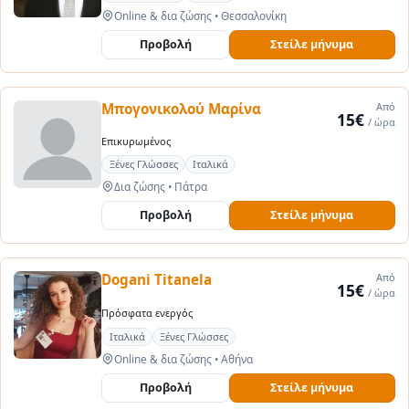
Online & δια ζώσης
•
Θεσσαλονίκη
Προβολή
Στείλε μήνυμα
Μπογονικολού Μαρίνα
Από
15€
/ ώρα
Επικυρωμένος
Ξένες Γλώσσες
Ιταλικά
Δια ζώσης
•
Πάτρα
Προβολή
Στείλε μήνυμα
Dogani Titanela
Από
15€
/ ώρα
Πρόσφατα ενεργός
Ιταλικά
Ξένες Γλώσσες
Online & δια ζώσης
•
Αθήνα
Προβολή
Στείλε μήνυμα