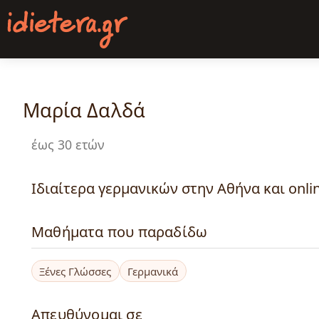
Παράκαμψη
προς
το
κυρίως
περιεχόμενο
Μαρία Δαλδά
έως 30 ετών
Ιδιαίτερα γερμανικών στην Αθήνα και onli
Μαθήματα που παραδίδω
Ξένες Γλώσσες
Γερμανικά
Απευθύνομαι σε