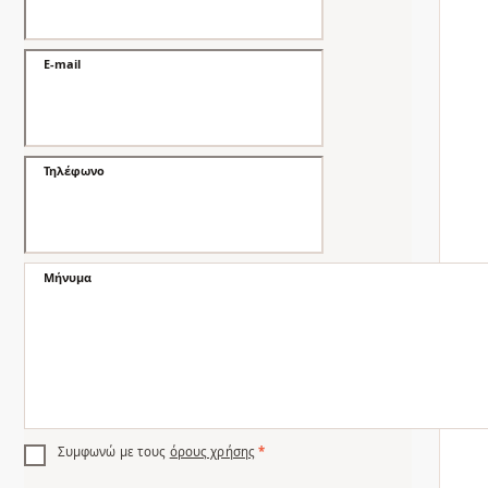
E-mail
Τηλέφωνο
Μήνυμα
Συμφωνώ με τους
όρους χρήσης
*