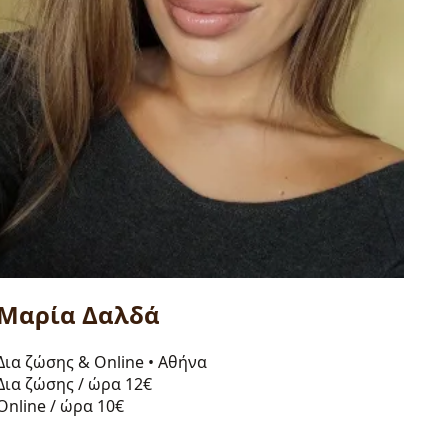
Μαρία Δαλδά
Δια ζώσης & Online
•
Αθήνα
Δια ζώσης / ώρα
12€
Online / ώρα
10€