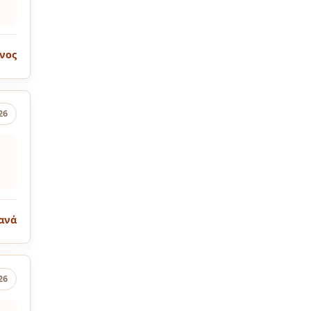
νος
26
ανά
26