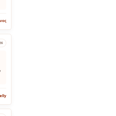
νος
26
ν
elly