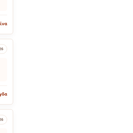
ίνα
26
γδα
26