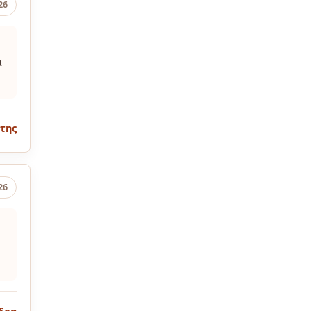
26
α
της
26