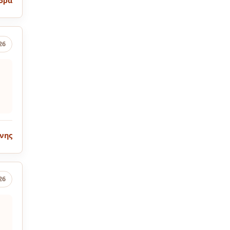
δρα
26
νης
26