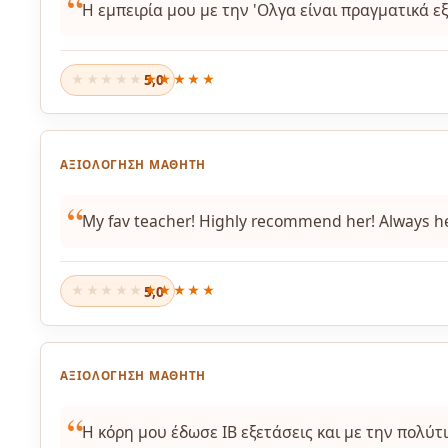
Η εμπειρία μου με την 'Ολγα είναι πραγματικά εξ
5,0
★★★★★
ΑΞΙΟΛΌΓΗΣΗ ΜΑΘΗΤΉ
My fav teacher! Highly recommend her! Always hel
5,0
★★★★★
ΑΞΙΟΛΌΓΗΣΗ ΜΑΘΗΤΉ
Η κόρη μου έδωσε ΙΒ εξετάσεις και με την πολύ