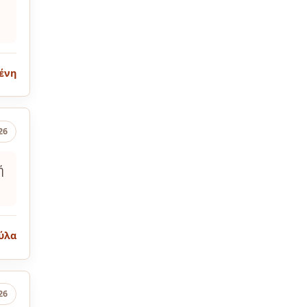
η
ένη
26
ή
ύλα
26