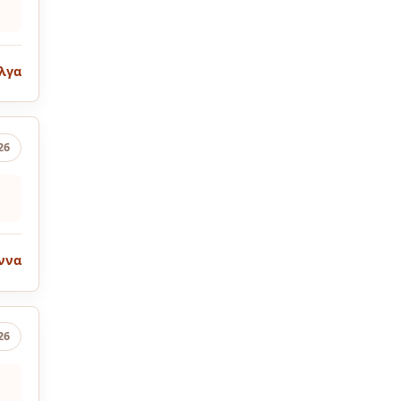
λγα
26
ννα
26