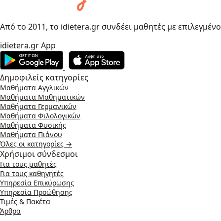
Από το 2011, το idietera.gr συνδέει μαθητές με επιλεγμέν
idietera.gr App
Δημοφιλείς κατηγορίες
Μαθήματα Αγγλικών
Μαθήματα Μαθηματικών
Μαθήματα Γερμανικών
Μαθήματα Φιλολογικών
Μαθήματα Φυσικής
Μαθήματα Πιάνου
Όλες οι κατηγορίες →
Χρήσιμοι σύνδεσμοι
Για τους μαθητές
Για τους καθηγητές
Υπηρεσία Επικύρωσης
Υπηρεσία Προώθησης
Τιμές & Πακέτα
Άρθρα