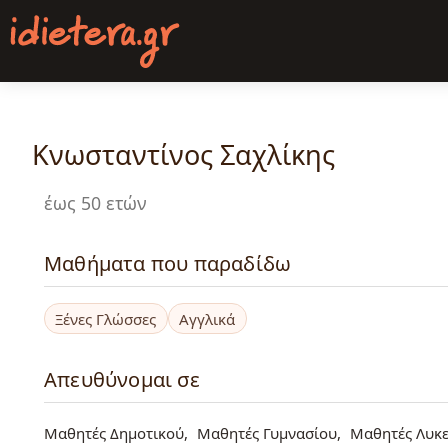
Παράκαμψη
προς
το
κυρίως
περιεχόμενο
Κνωσταντίνος Σαχλίκης
έως 50 ετών
Μαθήματα που παραδίδω
Ξένες Γλώσσες
Αγγλικά
Απευθύνομαι σε
Μαθητές Δημοτικού
Μαθητές Γυμνασίου
Μαθητές Λυκε