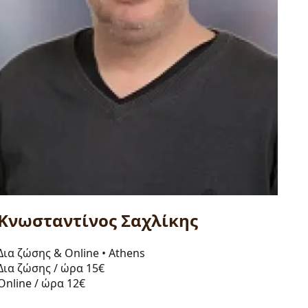
Κνωσταντίνος Σαχλίκης
Δια ζώσης & Online
•
Athens
Δια ζώσης / ώρα
15€
Online / ώρα
12€