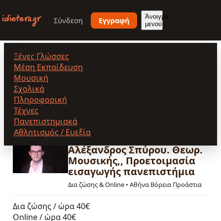
Παράκαμψη
προς
Άνοιγμα
Σύνδεση
Εγγραφή
μενού
το
κυρίως
περιεχόμενο
Ξένες Γλώσσες
Αλέξανδρος Σπύρου. Θεωρ.
Μέση Εκπαίδευση
Μουσική
Μουσικής,, Προετοιμασία
Σχολικά
Πληροφορική
εισαγωγής πανεπιστήμια
Τέχνες
Πανεπιστημιακά
Αθλητισμός / Ευεξία
Αλέξανδρος Σπύρου. Θεωρ.
Μουσικής,, Προετοιμασία
εισαγωγής πανεπιστήμια
Δια ζώσης & Online
•
Αθήνα Βόρεια Προάστια
Δια ζώσης / ώρα
40€
Online / ώρα
40€