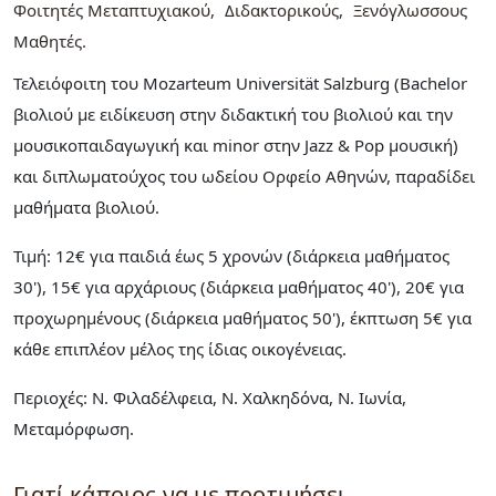
Φοιτητές Μεταπτυχιακού
Διδακτορικούς
Ξενόγλωσσους
Μαθητές
Τελειόφοιτη του Mozarteum Universität Salzburg (Bachelor
βιολιού με ειδίκευση στην διδακτική του βιολιού και την
μουσικοπαιδαγωγική και minor στην Jazz & Pop μουσική)
και διπλωματούχος του ωδείου Ορφείο Αθηνών, παραδίδει
μαθήματα βιολιού.
Τιμή: 12€ για παιδιά έως 5 χρονών (διάρκεια μαθήματος
30'), 15€ για αρχάριους (διάρκεια μαθήματος 40'), 20€ για
προχωρημένους (διάρκεια μαθήματος 50'), έκπτωση 5€ για
κάθε επιπλέον μέλος της ίδιας οικογένειας.
Περιοχές: Ν. Φιλαδέλφεια, Ν. Χαλκηδόνα, Ν. Ιωνία,
Μεταμόρφωση.
Γιατί κάποιος να με προτιμήσει