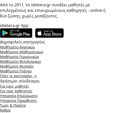
Από το 2011, το idietera.gr συνδέει μαθητές με
επιλεγμένους και επικυρωμένους καθηγητές - online ή
δια ζώσης, χωρίς μεσάζοντες.
idietera.gr App
Δημοφιλείς κατηγορίες
Μαθήματα Αγγλικών
Μαθήματα Μαθηματικών
Μαθήματα Γερμανικών
Μαθήματα Φιλολογικών
Μαθήματα Φυσικής
Μαθήματα Πιάνου
Όλες οι κατηγορίες →
Χρήσιμοι σύνδεσμοι
Για τους μαθητές
Για τους καθηγητές
Υπηρεσία Επικύρωσης
Υπηρεσία Προώθησης
Τιμές & Πακέτα
Άρθρα