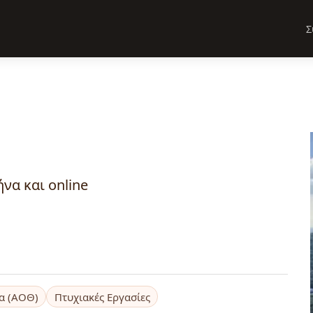
Σ
να και online
α (ΑΟΘ)
Πτυχιακές Εργασίες