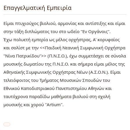
Επαγγελματική Εμπειρία
Είμαι πτυχιούχος βιολιού, αρμονίας και αντίστιξης και είμαι
στην τάξη διπλώματος του στο ωδείο ''Εν Οργάνοις''.
Έχω πολυετή εμπερία ως μέλος ορχήστρας, Α' κορυφαίος
και σολίστ με την <<Παιδική Νεανική Συμφωνική Ορχήστρα
''Νίνα Πατρικίδου''>> (Π.Ν.Σ.Ο.), έχω συμμετάσχει σε σύνολα
μουσικής δωματίου της Π.Ν.Σ.Ο. και σήμερα είμαι μέλος της
Αθηναϊκής Συμφωνικής Ορχήστρας Νέων (Α.Σ.Ο.Ν.). Είμαι
τελειόφοιτος του Τμήματος Μουσικών Σπουδών του
Εθνικού Καποδιστριακού Πανεπιστημίου Αθηνών και
ταυτόχρονα παραδίδω μαθήματα βιολιού στη σχολή
μουσικής και χορού ''Artium''.