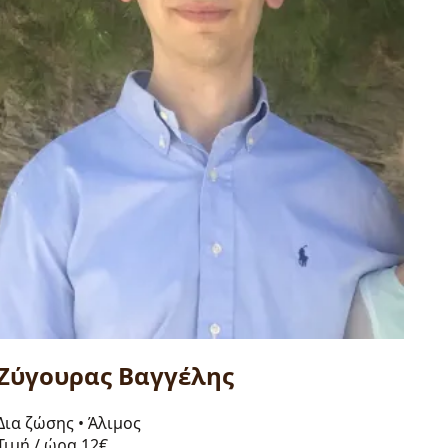
Ζύγουρας Βαγγέλης
Δια ζώσης
•
Άλιμος
Τιμή / ώρα
12€