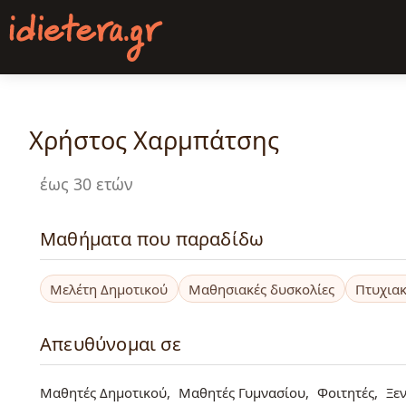
Παράκαμψη
προς
το
κυρίως
περιεχόμενο
Χρήστος Χαρμπάτσης
έως 30 ετών
Μαθήματα που παραδίδω
Μελέτη Δημοτικού
Μαθησιακές δυσκολίες
Πτυχιακ
Απευθύνομαι σε
Μαθητές Δημοτικού
Μαθητές Γυμνασίου
Φοιτητές
Ξε