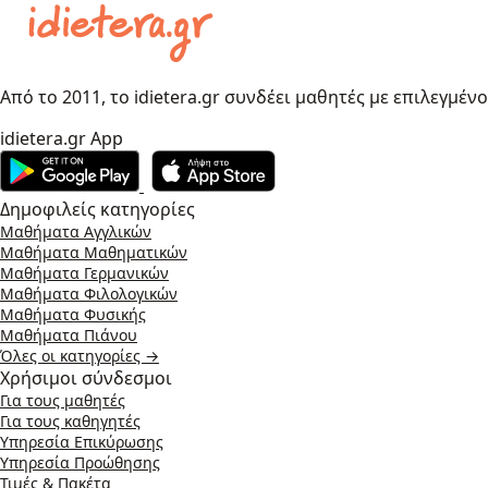
Από το 2011, το idietera.gr συνδέει μαθητές με επιλεγμέν
idietera.gr App
Δημοφιλείς κατηγορίες
Μαθήματα Αγγλικών
Μαθήματα Μαθηματικών
Μαθήματα Γερμανικών
Μαθήματα Φιλολογικών
Μαθήματα Φυσικής
Μαθήματα Πιάνου
Όλες οι κατηγορίες →
Χρήσιμοι σύνδεσμοι
Για τους μαθητές
Για τους καθηγητές
Υπηρεσία Επικύρωσης
Υπηρεσία Προώθησης
Τιμές & Πακέτα