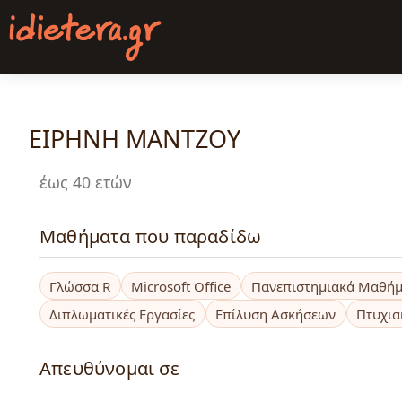
Παράκαμψη
προς
το
κυρίως
περιεχόμενο
ΕΙΡΗΝΗ ΜΑΝΤΖΟΥ
έως 40 ετών
Μαθήματα που παραδίδω
Γλώσσα R
Microsoft Office
Πανεπιστημιακά Μαθή
Διπλωματικές Εργασίες
Επίλυση Ασκήσεων
Πτυχια
Απευθύνομαι σε