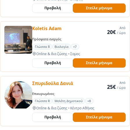
Προβολή
Στείλε μήνυμα
Koletis Adam
Από
20€
/ ώρα
Πρόσφατα ενεργός
Γλώσσα R
Βιολογία
+7
Online & δια ζώσης
•
Σαμος
Προβολή
Στείλε μήνυμα
Σπυριδούλα Δανιά
Από
25€
/ ώρα
Επικυρωμένος
Γλώσσα R
Μελέτη Δημοτικού
+8
Online & δια ζώσης
•
Κέντρο Αθήνας
Προβολή
Στείλε μήνυμα