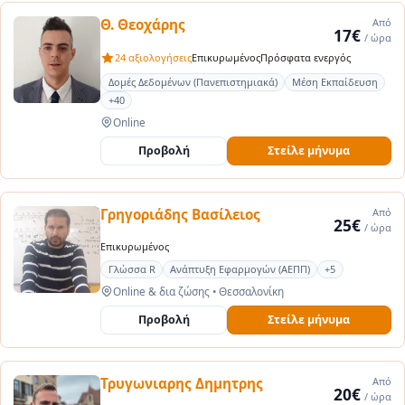
Θ. Θεοχάρης
Από
17€
/ ώρα
24 αξιολογήσεις
Επικυρωμένος
Πρόσφατα ενεργός
Δομές Δεδομένων (Πανεπιστημιακά)
Μέση Εκπαίδευση
+40
Online
Προβολή
Στείλε μήνυμα
Γρηγοριάδης Βασίλειος
Από
25€
/ ώρα
Επικυρωμένος
Γλώσσα R
Ανάπτυξη Εφαρμογών (ΑΕΠΠ)
+5
Online & δια ζώσης
•
Θεσσαλονίκη
Προβολή
Στείλε μήνυμα
Τρυγωνιαρης Δημητρης
Από
20€
/ ώρα