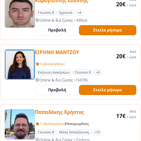
Kαραγιάννης Ιωάννης
20€
/ ώρα
Γλώσσα R
Σχολικά
+4
Online & δια ζώσης
•
Αθήνα
Προβολή
Στείλε μήνυμα
ΕΙΡΗΝΗ ΜΑΝΤΖΟΥ
Από
20€
/ ώρα
3 αξιολογήσεις
Επίλυση Ασκήσεων
Γλώσσα R
+6
Online & δια ζώσης
•
ΠΑΤΡΑ
Προβολή
Στείλε μήνυμα
Παπαδάκης Χρήστος
Από
17€
/ ώρα
1 αξιολογήσεις
Επικυρωμένος
Γλώσσα R
Μέση Εκπαίδευση
+10
Online & δια ζώσης
•
Σπάρτη