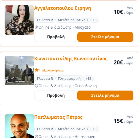
Αγγελετοπουλου Ειρηνη
Από
10€
/ ώρα
Γλώσσα R
Μελέτη Δημοτικού
+3
Online & δια ζώσης
•
Μοσχατο
Προβολή
Στείλε μήνυμα
Κωνσταντινίδης Κωνσταντίνος
Από
20€
/ ώρα
1 αξιολογήσεις
Γλώσσα R
Πληροφορική
+13
Online & δια ζώσης
•
Θεσσαλονίκη
Προβολή
Στείλε μήνυμα
Παπλωματάς Πέτρος
Από
15€
/ ώρα
Γλώσσα R
Μελέτη Δημοτικού
+3
Online & δια ζώσης
•
Hemslingen