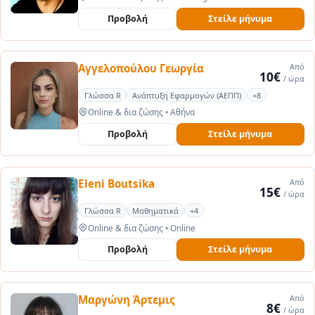
Προβολή
Στείλε μήνυμα
Αγγελοπούλου Γεωργία
Από
10€
/ ώρα
Γλώσσα R
Ανάπτυξη Εφαρμογών (ΑΕΠΠ)
+8
Online & δια ζώσης
•
Αθήνα
Προβολή
Στείλε μήνυμα
Eleni Boutsika
Από
15€
/ ώρα
Γλώσσα R
Μαθηματικά
+4
Online & δια ζώσης
•
Online
Προβολή
Στείλε μήνυμα
Μαργώνη Άρτεμις
Από
8€
/ ώρα