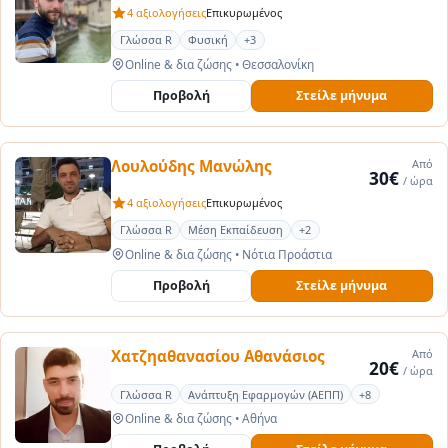
4 αξιολογήσεις
Επικυρωμένος
Γλώσσα R
Φυσική
+3
Online & δια ζώσης
•
Θεσσαλονίκη
Προβολή
Στείλε μήνυμα
Λουλούδης Μανώλης
Από
30€
/ ώρα
4 αξιολογήσεις
Επικυρωμένος
Γλώσσα R
Μέση Εκπαίδευση
+2
Online & δια ζώσης
•
Νότια Προάστια
Προβολή
Στείλε μήνυμα
Χατζηαθανασίου Αθανάσιος
Από
20€
/ ώρα
Γλώσσα R
Ανάπτυξη Εφαρμογών (ΑΕΠΠ)
+8
Online & δια ζώσης
•
Αθήνα