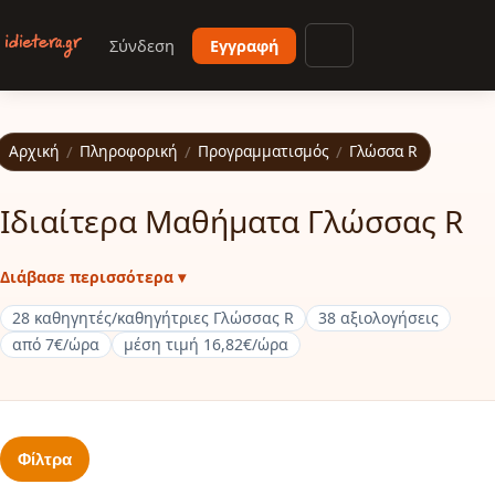
Παράκαμψη προς το κυρίως περιεχόμενο
Σύνδεση
Εγγραφή
Άνοιγμα μενού
Αρχική
/
Πληροφορική
/
Προγραμματισμός
/
Γλώσσα R
Ιδιαίτερα Μαθήματα Γλώσσας R
Διάβασε περισσότερα ▾
28 καθηγητές/καθηγήτριες Γλώσσας R
38 αξιολογήσεις
από 7€/ώρα
μέση τιμή 16,82€/ώρα
Φίλτρα