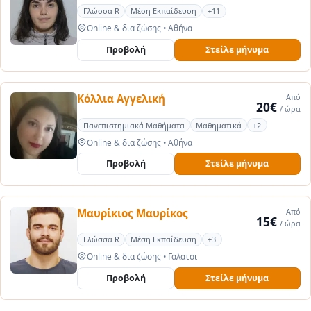
Γλώσσα R
Μέση Εκπαίδευση
+11
Online & δια ζώσης
•
Αθήνα
Προβολή
Στείλε μήνυμα
Κόλλια Αγγελική
Από
20€
/ ώρα
Πανεπιστημιακά Μαθήματα
Μαθηματικά
+2
Online & δια ζώσης
•
Αθήνα
Προβολή
Στείλε μήνυμα
Μαυρίκιος Μαυρίκος
Από
15€
/ ώρα
Γλώσσα R
Μέση Εκπαίδευση
+3
Online & δια ζώσης
•
Γαλατσι
Προβολή
Στείλε μήνυμα