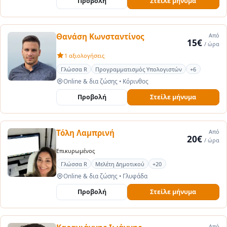
Προβολή
Στείλε μήνυμα
Θανάση Κωνσταντίνος
Από
15€
/ ώρα
1 αξιολογήσεις
Γλώσσα R
Προγραμματισμός Υπολογιστών
+6
Online & δια ζώσης
•
Κόρινθος
Προβολή
Στείλε μήνυμα
Τόλη Λαμπρινή
Από
20€
/ ώρα
Επικυρωμένος
Γλώσσα R
Μελέτη Δημοτικού
+20
Online & δια ζώσης
•
Γλυφάδα
Προβολή
Στείλε μήνυμα
Από