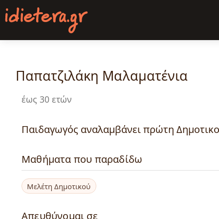
Παράκαμψη
προς
το
κυρίως
περιεχόμενο
Παπατζιλάκη Μαλαματένια
έως 30 ετών
Παιδαγωγός αναλαμβάνει πρώτη Δημοτικο
Μαθήματα που παραδίδω
Μελέτη Δημοτικού
Απευθύνομαι σε