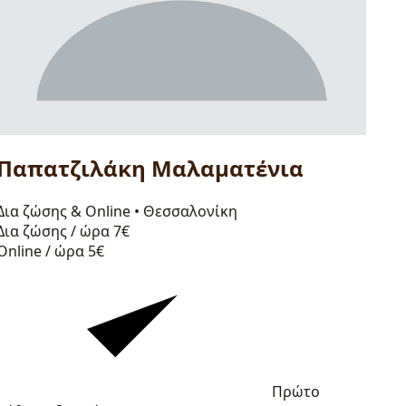
Παπατζιλάκη Μαλαματένια
Δια ζώσης & Online
•
Θεσσαλονίκη
Δια ζώσης / ώρα
7€
Online / ώρα
5€
Πρώτο