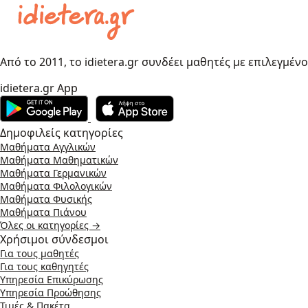
Από το 2011, το idietera.gr συνδέει μαθητές με επιλεγμέν
idietera.gr App
Δημοφιλείς κατηγορίες
Μαθήματα Αγγλικών
Μαθήματα Μαθηματικών
Μαθήματα Γερμανικών
Μαθήματα Φιλολογικών
Μαθήματα Φυσικής
Μαθήματα Πιάνου
Όλες οι κατηγορίες →
Χρήσιμοι σύνδεσμοι
Για τους μαθητές
Για τους καθηγητές
Υπηρεσία Επικύρωσης
Υπηρεσία Προώθησης
Τιμές & Πακέτα