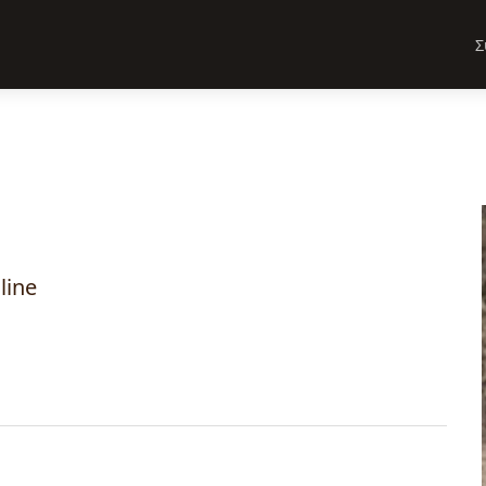
Σ
line