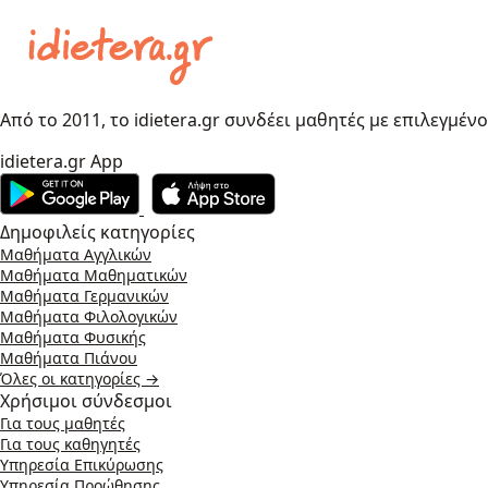
Από το 2011, το idietera.gr συνδέει μαθητές με επιλεγμέν
idietera.gr App
Δημοφιλείς κατηγορίες
Μαθήματα Αγγλικών
Μαθήματα Μαθηματικών
Μαθήματα Γερμανικών
Μαθήματα Φιλολογικών
Μαθήματα Φυσικής
Μαθήματα Πιάνου
Όλες οι κατηγορίες →
Χρήσιμοι σύνδεσμοι
Για τους μαθητές
Για τους καθηγητές
Υπηρεσία Επικύρωσης
Υπηρεσία Προώθησης