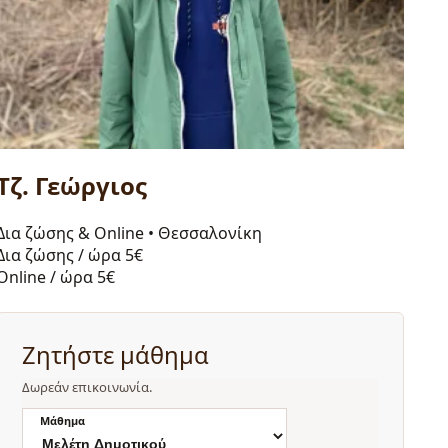
Τζ. Γεώργιος
Δια ζώσης & Online
•
Θεσσαλονίκη
Δια ζώσης / ώρα
5€
Online / ώρα
5€
Ζητήστε μάθημα
Δωρεάν επικοινωνία.
Μάθημα