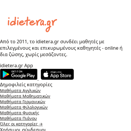
Από το 2011, το idietera.gr συνδέει μαθητές με
επιλεγμένους και επικυρωμένους καθηγητές - online ή
δια ζώσης, χωρίς μεσάζοντες.
idietera.gr App
Δημοφιλείς κατηγορίες
Μαθήματα Αγγλικών
Μαθήματα Μαθηματικών
Μαθήματα Γερμανικών
Μαθήματα Φιλολογικών
Μαθήματα Φυσικής
Μαθήματα Πιάνου
Όλες οι κατηγορίες →
Χρήσιμοι σύνδεσμοι