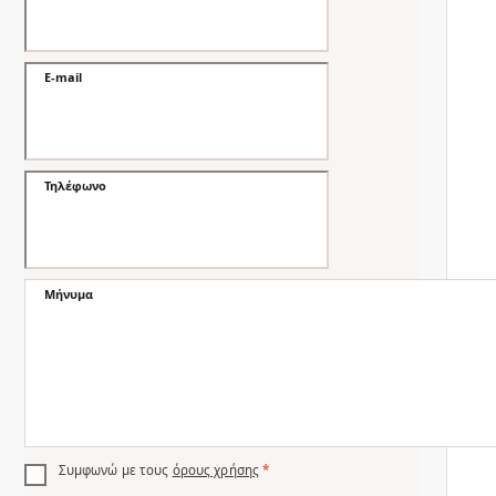
E-mail
Τηλέφωνο
Μήνυμα
Συμφωνώ με τους
όρους χρήσης
*