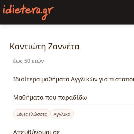
Παράκαμψη
προς
το
κυρίως
περιεχόμενο
Καντιώτη Ζαννέτα
έως 50 ετών
Ιδιαίτερα μαθήματα Αγγλικών για πιστοποι
Μαθήματα που παραδίδω
Ξένες Γλώσσες
Αγγλικά
Απευθύνομαι σε