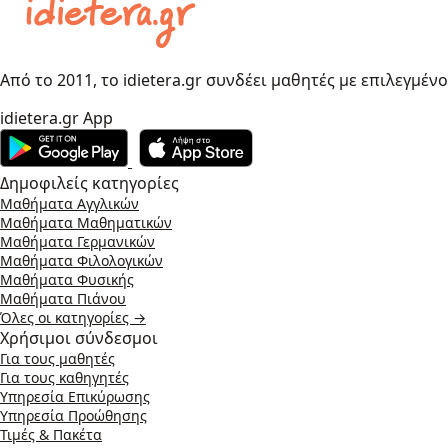
Από το 2011, το idietera.gr συνδέει μαθητές με επιλεγμέν
idietera.gr App
Δημοφιλείς κατηγορίες
Μαθήματα Αγγλικών
Μαθήματα Μαθηματικών
Μαθήματα Γερμανικών
Μαθήματα Φιλολογικών
Μαθήματα Φυσικής
Μαθήματα Πιάνου
Όλες οι κατηγορίες →
Χρήσιμοι σύνδεσμοι
Για τους μαθητές
Για τους καθηγητές
Υπηρεσία Επικύρωσης
Υπηρεσία Προώθησης
Τιμές & Πακέτα