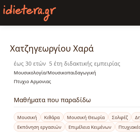
Παράκαμψη
προς
το
κυρίως
περιεχόμενο
Χατζηγεωργίου Χαρά
έως 30 ετών
5 έτη διδακτικής εμπειρίας
Μουσικολογία/Μουσικοπαιδαγωγική
Πτυχιο Αρμονιας
Μαθήματα που παραδίδω
Μουσική
Κιθάρα
Μουσική Θεωρία
Σολφέζ
Δ
Εκπόνηση εργασιών
Επιμέλεια Κειμένων
Πτυχιακές