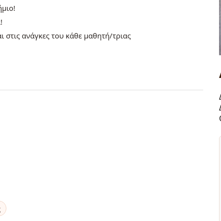
ήμιο!
α!
ι στις ανάγκες του κάθε μαθητή/τριας
ς