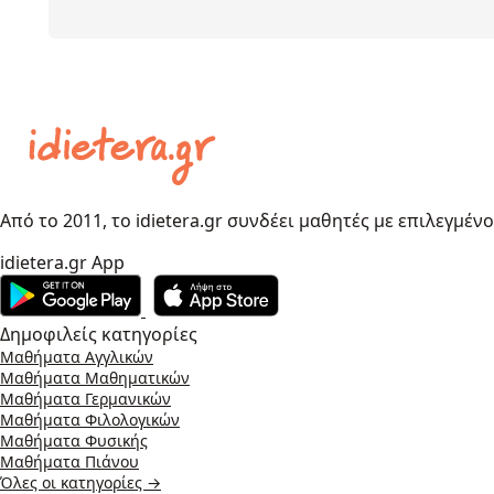
Από το 2011, το idietera.gr συνδέει μαθητές με επιλεγμέν
idietera.gr App
Δημοφιλείς κατηγορίες
Μαθήματα Αγγλικών
Μαθήματα Μαθηματικών
Μαθήματα Γερμανικών
Μαθήματα Φιλολογικών
Μαθήματα Φυσικής
Μαθήματα Πιάνου
Όλες οι κατηγορίες →