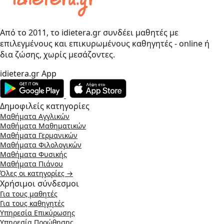
Από το 2011, το idietera.gr συνδέει μαθητές με
επιλεγμένους και επικυρωμένους καθηγητές - online ή
δια ζώσης, χωρίς μεσάζοντες.
idietera.gr App
Δημοφιλείς κατηγορίες
Μαθήματα Αγγλικών
Μαθήματα Μαθηματικών
Μαθήματα Γερμανικών
Μαθήματα Φιλολογικών
Μαθήματα Φυσικής
Μαθήματα Πιάνου
Όλες οι κατηγορίες →
Χρήσιμοι σύνδεσμοι
Για τους μαθητές
Για τους καθηγητές
Υπηρεσία Επικύρωσης
Υπηρεσία Προώθησης