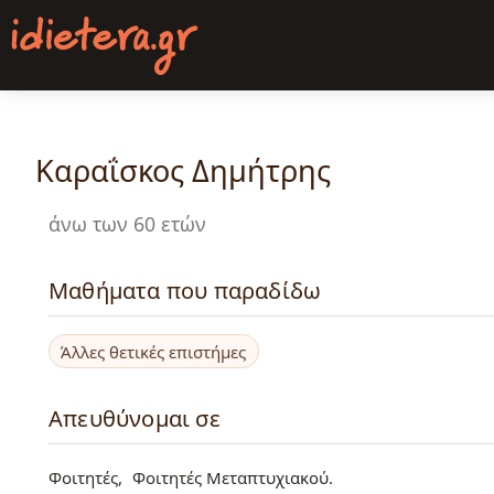
Παράκαμψη
προς
το
κυρίως
περιεχόμενο
Καραΐσκος Δημήτρης
άνω των 60 ετών
Μαθήματα που παραδίδω
Άλλες θετικές επιστήμες
Απευθύνομαι σε
Φοιτητές
Φοιτητές Μεταπτυχιακού