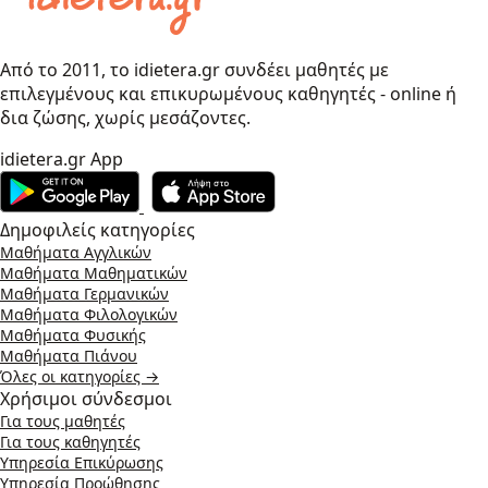
Από το 2011, το idietera.gr συνδέει μαθητές με
επιλεγμένους και επικυρωμένους καθηγητές - online ή
δια ζώσης, χωρίς μεσάζοντες.
idietera.gr App
Δημοφιλείς κατηγορίες
Μαθήματα Αγγλικών
Μαθήματα Μαθηματικών
Μαθήματα Γερμανικών
Μαθήματα Φιλολογικών
Μαθήματα Φυσικής
Μαθήματα Πιάνου
Όλες οι κατηγορίες →
Χρήσιμοι σύνδεσμοι
Για τους μαθητές
Για τους καθηγητές
Υπηρεσία Επικύρωσης
Υπηρεσία Προώθησης