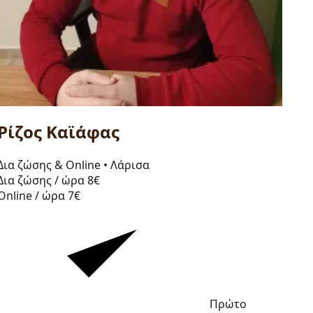
Ρίζος Καϊάφας
Δια ζώσης & Online
•
Λάρισα
Δια ζώσης / ώρα
8€
Online / ώρα
7€
Πρώτο