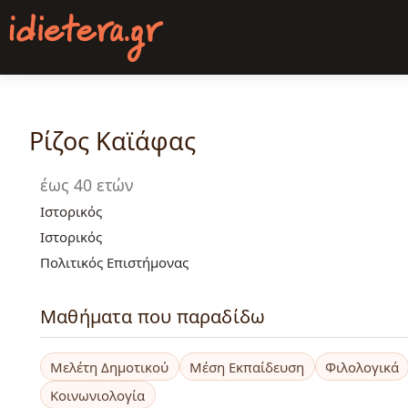
Παράκαμψη
προς
το
κυρίως
περιεχόμενο
Ρίζος Καϊάφας
έως 40 ετών
Ιστορικός
Ιστορικός
Πολιτικός Επιστήμονας
Μαθήματα που παραδίδω
Μελέτη Δημοτικού
Μέση Εκπαίδευση
Φιλολογικά
Κοινωνιολογία