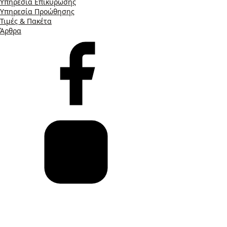
Υπηρεσία Επικύρωσης
Υπηρεσία Προώθησης
Τιμές & Πακέτα
Άρθρα