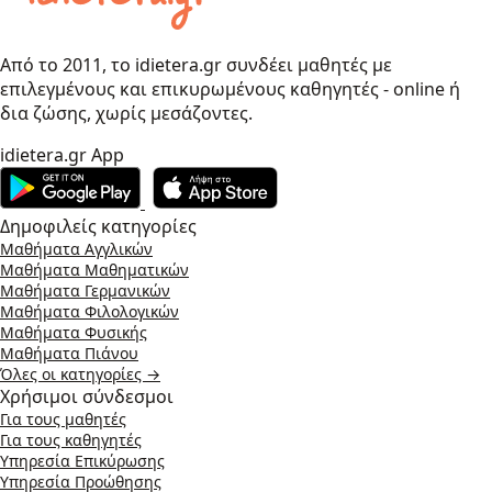
Από το 2011, το idietera.gr συνδέει μαθητές με
επιλεγμένους και επικυρωμένους καθηγητές - online ή
δια ζώσης, χωρίς μεσάζοντες.
idietera.gr App
Δημοφιλείς κατηγορίες
Μαθήματα Αγγλικών
Μαθήματα Μαθηματικών
Μαθήματα Γερμανικών
Μαθήματα Φιλολογικών
Μαθήματα Φυσικής
Μαθήματα Πιάνου
Όλες οι κατηγορίες →
Χρήσιμοι σύνδεσμοι
Για τους μαθητές
Για τους καθηγητές
Υπηρεσία Επικύρωσης
Υπηρεσία Προώθησης