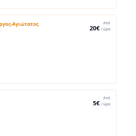
Από
ργος-Αγιώτατος
20€
/ ώρα
Από
5€
/ ώρα