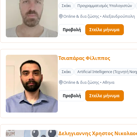
Σκάκι
Προγραμματισμός Υπολογιστών
Online & δια ζώσης
•
Αλεξανδρούπολη
Προβολή
Στείλε μήνυμα
Τσιαπάρας Φίλιππος
Σκάκι
Artificial Intelligence (Τεχνητή Νο
Online & δια ζώσης
•
Αθηνα
Προβολή
Στείλε μήνυμα
Δεληγιαννης Χρηστος Νικολαο