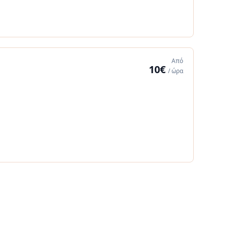
Από
10€
/ ώρα