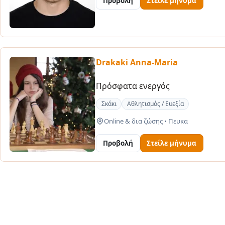
Προβολή
Στείλε μήνυμα
Drakaki Anna-Maria
Πρόσφατα ενεργός
Σκάκι
Αθλητισμός / Ευεξία
Online & δια ζώσης
•
Πευκα
Προβολή
Στείλε μήνυμα