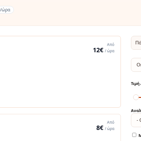
€/ώρα
Από
12€
/ ώρα
Αναλ
Από
8€
/ ώρα
Μ