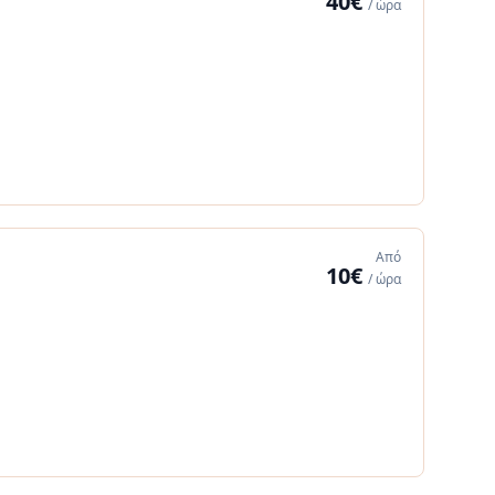
40€
/ ώρα
Από
10€
/ ώρα