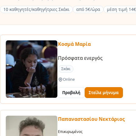
10 καθηγητές/καθηγήτριες Σκάκι
από 5€/ώρα
μέση τιμή 14
Κοσμά Μαρία
Πρόσφατα ενεργός
Σκάκι
Online
Προβολή
Στείλε μήνυμα
Παπαναστασίου Νεκτάριος
Επικυρωμένος