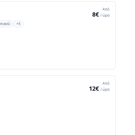
Από
8€
/ ώρα
οτικού
+5
Από
12€
/ ώρα