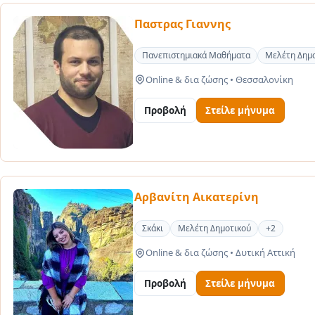
Παστρας Γιαννης
Πανεπιστημιακά Μαθήματα
Μελέτη Δημ
Online & δια ζώσης
•
Θεσσαλονίκη
Προβολή
Στείλε μήνυμα
Αρβανίτη Αικατερίνη
Σκάκι
Μελέτη Δημοτικού
+2
Online & δια ζώσης
•
Δυτική Αττική
Προβολή
Στείλε μήνυμα