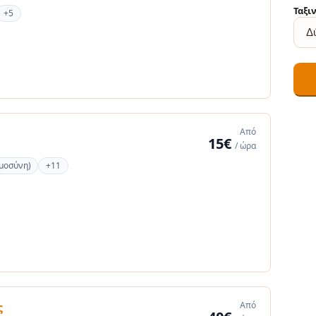
Ταξι
+5
Από
15€
/ ώρα
ημοσύνη)
+11
Από
ς