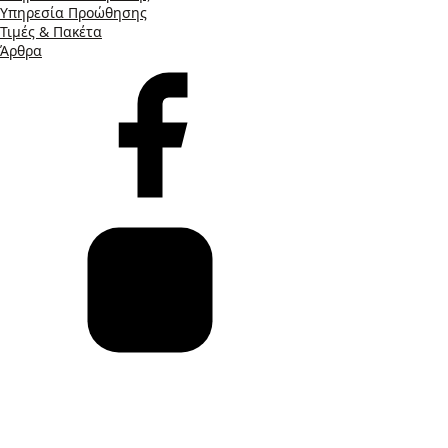
Υπηρεσία Προώθησης
Τιμές & Πακέτα
Άρθρα